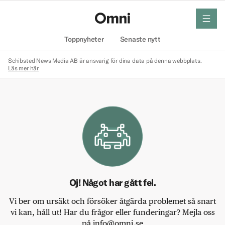
meny
Hem
Toppnyheter
Senaste nytt
Schibsted News Media AB är ansvarig för dina data på denna webbplats.
Läs mer här
Oj! Något har gått fel.
Vi ber om ursäkt och försöker åtgärda problemet så snart
vi kan, håll ut! Har du frågor eller funderingar? Mejla oss
på info@omni.se