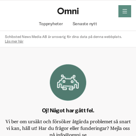
meny
Hem
Toppnyheter
Senaste nytt
Schibsted News Media AB är ansvarig för dina data på denna webbplats.
Läs mer här
Oj! Något har gått fel.
Vi ber om ursäkt och försöker åtgärda problemet så snart
vi kan, håll ut! Har du frågor eller funderingar? Mejla oss
på info@omni.se