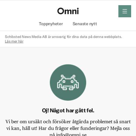
meny
Hem
Toppnyheter
Senaste nytt
Schibsted News Media AB är ansvarig för dina data på denna webbplats.
Läs mer här
Oj! Något har gått fel.
Vi ber om ursäkt och försöker åtgärda problemet så snart
vi kan, håll ut! Har du frågor eller funderingar? Mejla oss
på info@omni.se