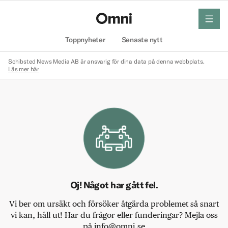
meny
Hem
Toppnyheter
Senaste nytt
Schibsted News Media AB är ansvarig för dina data på denna webbplats.
Läs mer här
Oj! Något har gått fel.
Vi ber om ursäkt och försöker åtgärda problemet så snart
vi kan, håll ut! Har du frågor eller funderingar? Mejla oss
på info@omni.se