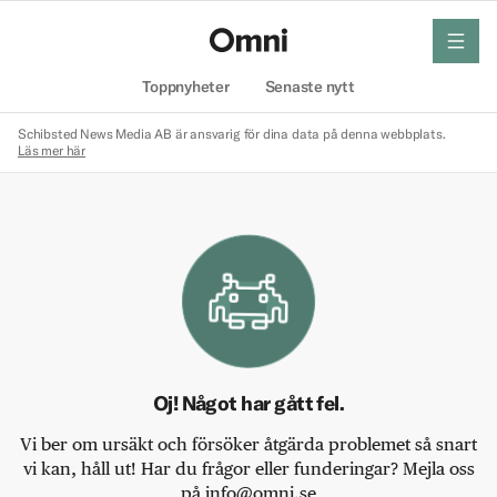
meny
Hem
Toppnyheter
Senaste nytt
Schibsted News Media AB är ansvarig för dina data på denna webbplats.
Läs mer här
Oj! Något har gått fel.
Vi ber om ursäkt och försöker åtgärda problemet så snart
vi kan, håll ut! Har du frågor eller funderingar? Mejla oss
på info@omni.se