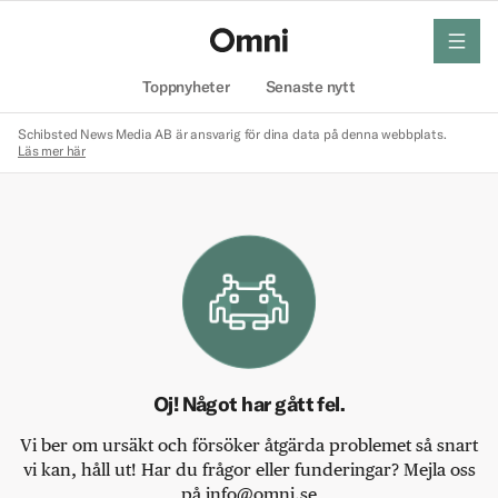
meny
Hem
Toppnyheter
Senaste nytt
Schibsted News Media AB är ansvarig för dina data på denna webbplats.
Läs mer här
Oj! Något har gått fel.
Vi ber om ursäkt och försöker åtgärda problemet så snart
vi kan, håll ut! Har du frågor eller funderingar? Mejla oss
på info@omni.se