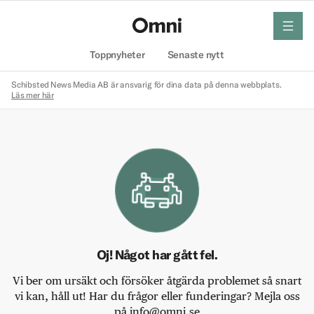
meny
Hem
Toppnyheter
Senaste nytt
Schibsted News Media AB är ansvarig för dina data på denna webbplats.
Läs mer här
Oj! Något har gått fel.
Vi ber om ursäkt och försöker åtgärda problemet så snart
vi kan, håll ut! Har du frågor eller funderingar? Mejla oss
på info@omni.se