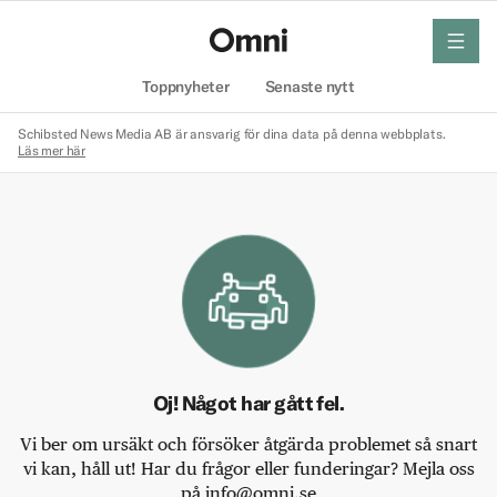
meny
Hem
Toppnyheter
Senaste nytt
Schibsted News Media AB är ansvarig för dina data på denna webbplats.
Läs mer här
Oj! Något har gått fel.
Vi ber om ursäkt och försöker åtgärda problemet så snart
vi kan, håll ut! Har du frågor eller funderingar? Mejla oss
på info@omni.se