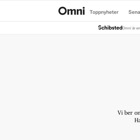
Toppnyheter
Sena
Hem
Omni är en
Vi ber o
Ha