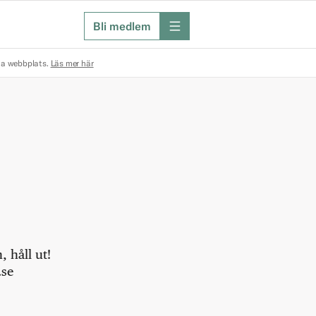
Bli medlem
meny
na webbplats.
Läs mer här
 håll ut!
.se