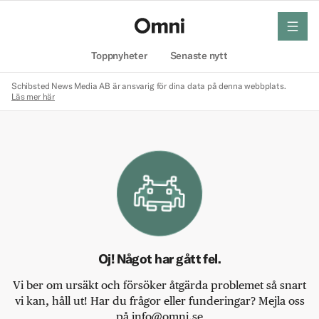
meny
Hem
Toppnyheter
Senaste nytt
Schibsted News Media AB är ansvarig för dina data på denna webbplats.
Läs mer här
Oj! Något har gått fel.
Vi ber om ursäkt och försöker åtgärda problemet så snart
vi kan, håll ut! Har du frågor eller funderingar? Mejla oss
på info@omni.se