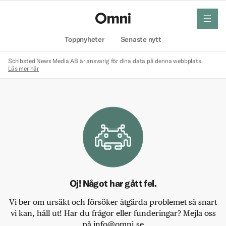
meny
Hem
Toppnyheter
Senaste nytt
Schibsted News Media AB är ansvarig för dina data på denna webbplats.
Läs mer här
Oj! Något har gått fel.
Vi ber om ursäkt och försöker åtgärda problemet så snart
vi kan, håll ut! Har du frågor eller funderingar? Mejla oss
på info@omni.se