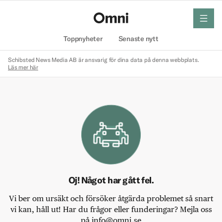
meny
Hem
Toppnyheter
Senaste nytt
Schibsted News Media AB är ansvarig för dina data på denna webbplats.
Läs mer här
Oj! Något har gått fel.
Vi ber om ursäkt och försöker åtgärda problemet så snart
vi kan, håll ut! Har du frågor eller funderingar? Mejla oss
på info@omni.se