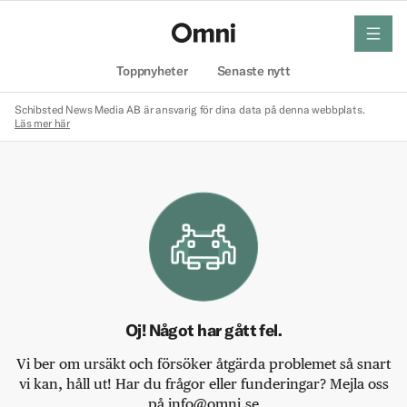
meny
Hem
Toppnyheter
Senaste nytt
Schibsted News Media AB är ansvarig för dina data på denna webbplats.
Läs mer här
Oj! Något har gått fel.
Vi ber om ursäkt och försöker åtgärda problemet så snart
vi kan, håll ut! Har du frågor eller funderingar? Mejla oss
på info@omni.se