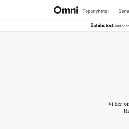
Toppnyheter
Sena
Hem
Omni är en
Vi ber o
Ha