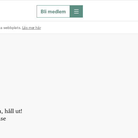
Bli medlem
meny
na webbplats.
Läs mer här
 håll ut!
.se