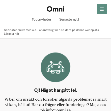
meny
Hem
Toppnyheter
Senaste nytt
Schibsted News Media AB är ansvarig för dina data på denna webbplats.
Läs mer här
Oj! Något har gått fel.
Vi ber om ursäkt och försöker åtgärda problemet så snart
vi kan, håll ut! Har du frågor eller funderingar? Mejla oss
på info@omni.se