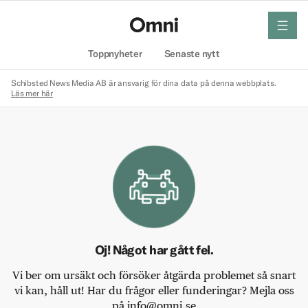
meny
Hem
Toppnyheter
Senaste nytt
Schibsted News Media AB är ansvarig för dina data på denna webbplats.
Läs mer här
Oj! Något har gått fel.
Vi ber om ursäkt och försöker åtgärda problemet så snart
vi kan, håll ut! Har du frågor eller funderingar? Mejla oss
på info@omni.se