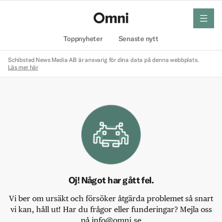
meny
Hem
Toppnyheter
Senaste nytt
Schibsted News Media AB är ansvarig för dina data på denna webbplats.
Läs mer här
Oj! Något har gått fel.
Vi ber om ursäkt och försöker åtgärda problemet så snart
vi kan, håll ut! Har du frågor eller funderingar? Mejla oss
på info@omni.se