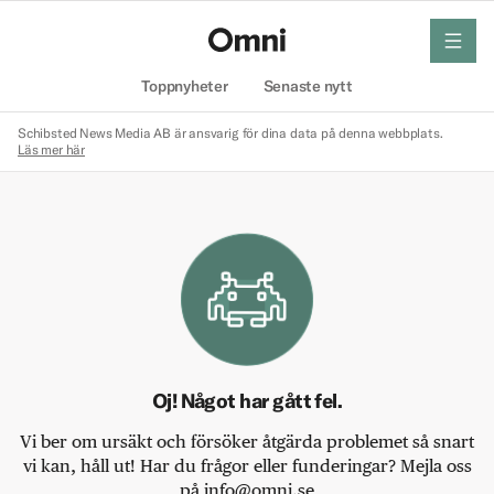
meny
Hem
Toppnyheter
Senaste nytt
Schibsted News Media AB är ansvarig för dina data på denna webbplats.
Läs mer här
Oj! Något har gått fel.
Vi ber om ursäkt och försöker åtgärda problemet så snart
vi kan, håll ut! Har du frågor eller funderingar? Mejla oss
på info@omni.se