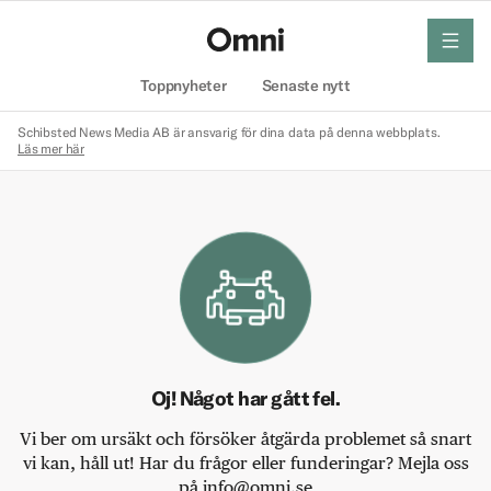
meny
Hem
Toppnyheter
Senaste nytt
Schibsted News Media AB är ansvarig för dina data på denna webbplats.
Läs mer här
Oj! Något har gått fel.
Vi ber om ursäkt och försöker åtgärda problemet så snart
vi kan, håll ut! Har du frågor eller funderingar? Mejla oss
på info@omni.se