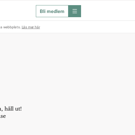
Bli medlem
meny
na webbplats.
Läs mer här
 håll ut!
.se