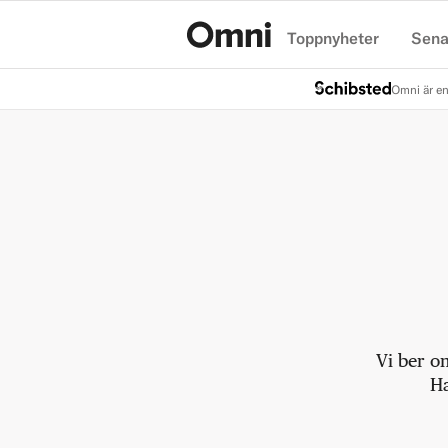
Toppnyheter
Sena
Hem
Omni är en
Vi ber o
Ha