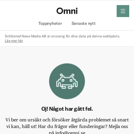
meny
Hem
Toppnyheter
Senaste nytt
Schibsted News Media AB är ansvarig för dina data på denna webbplats.
Läs mer här
Oj! Något har gått fel.
Vi ber om ursäkt och försöker åtgärda problemet så snart
vi kan, håll ut! Har du frågor eller funderingar? Mejla oss
på info@omni.se