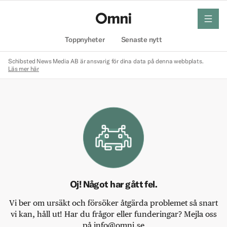
meny
Hem
Toppnyheter
Senaste nytt
Schibsted News Media AB är ansvarig för dina data på denna webbplats.
Läs mer här
Oj! Något har gått fel.
Vi ber om ursäkt och försöker åtgärda problemet så snart
vi kan, håll ut! Har du frågor eller funderingar? Mejla oss
på info@omni.se