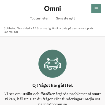
meny
Hem
Toppnyheter
Senaste nytt
Schibsted News Media AB är ansvarig för dina data på denna webbplats.
Läs mer här
Oj! Något har gått fel.
Vi ber om ursäkt och försöker åtgärda problemet så snart
vi kan, håll ut! Har du frågor eller funderingar? Mejla oss
på info@omni.se