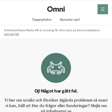
meny
Hem
Toppnyheter
Senaste nytt
Schibsted News Media AB är ansvarig för dina data på denna webbplats.
Läs mer här
Oj! Något har gått fel.
Vi ber om ursäkt och försöker åtgärda problemet så snart
vi kan, håll ut! Har du frågor eller funderingar? Mejla oss
på info@omni.se