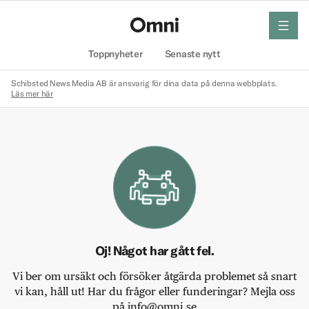
meny
Hem
Toppnyheter
Senaste nytt
Schibsted News Media AB är ansvarig för dina data på denna webbplats.
Läs mer här
Oj! Något har gått fel.
Vi ber om ursäkt och försöker åtgärda problemet så snart
vi kan, håll ut! Har du frågor eller funderingar? Mejla oss
på info@omni.se