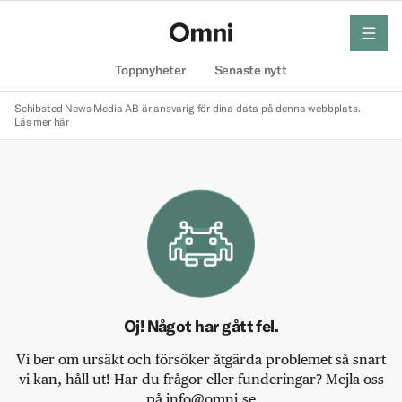
meny
Hem
Toppnyheter
Senaste nytt
Schibsted News Media AB är ansvarig för dina data på denna webbplats.
Läs mer här
Oj! Något har gått fel.
Vi ber om ursäkt och försöker åtgärda problemet så snart
vi kan, håll ut! Har du frågor eller funderingar? Mejla oss
på info@omni.se