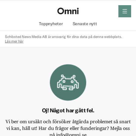
meny
Hem
Toppnyheter
Senaste nytt
Schibsted News Media AB är ansvarig för dina data på denna webbplats.
Läs mer här
Oj! Något har gått fel.
Vi ber om ursäkt och försöker åtgärda problemet så snart
vi kan, håll ut! Har du frågor eller funderingar? Mejla oss
på info@omni.se