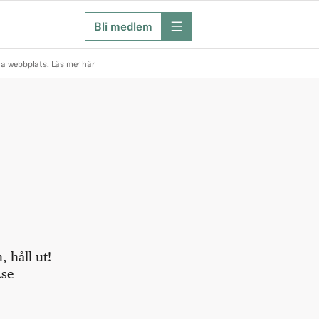
Bli medlem
meny
na webbplats.
Läs mer här
 håll ut!
.se