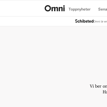
Toppnyheter
Sena
Hem
Omni är en
Vi ber o
Ha