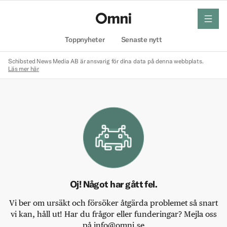
meny
Hem
Toppnyheter
Senaste nytt
Schibsted News Media AB är ansvarig för dina data på denna webbplats.
Läs mer här
Oj! Något har gått fel.
Vi ber om ursäkt och försöker åtgärda problemet så snart
vi kan, håll ut! Har du frågor eller funderingar? Mejla oss
på info@omni.se