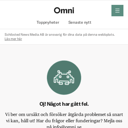
meny
Hem
Toppnyheter
Senaste nytt
Schibsted News Media AB är ansvarig för dina data på denna webbplats.
Läs mer här
Oj! Något har gått fel.
Vi ber om ursäkt och försöker åtgärda problemet så snart
vi kan, håll ut! Har du frågor eller funderingar? Mejla oss
på info@omni.se