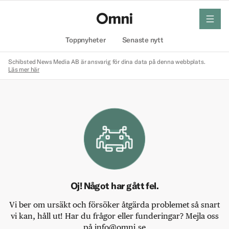
meny
Hem
Toppnyheter
Senaste nytt
Schibsted News Media AB är ansvarig för dina data på denna webbplats.
Läs mer här
Oj! Något har gått fel.
Vi ber om ursäkt och försöker åtgärda problemet så snart
vi kan, håll ut! Har du frågor eller funderingar? Mejla oss
på info@omni.se