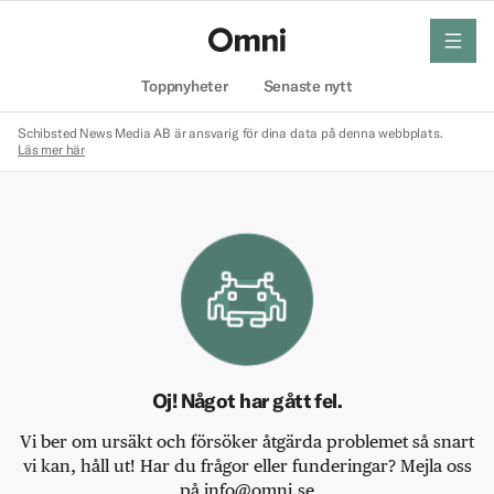
meny
Hem
Toppnyheter
Senaste nytt
Schibsted News Media AB är ansvarig för dina data på denna webbplats.
Läs mer här
Oj! Något har gått fel.
Vi ber om ursäkt och försöker åtgärda problemet så snart
vi kan, håll ut! Har du frågor eller funderingar? Mejla oss
på info@omni.se