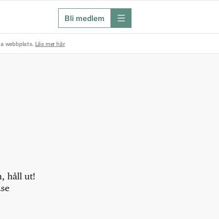
Bli medlem
meny
na webbplats.
Läs mer här
 håll ut!
.se