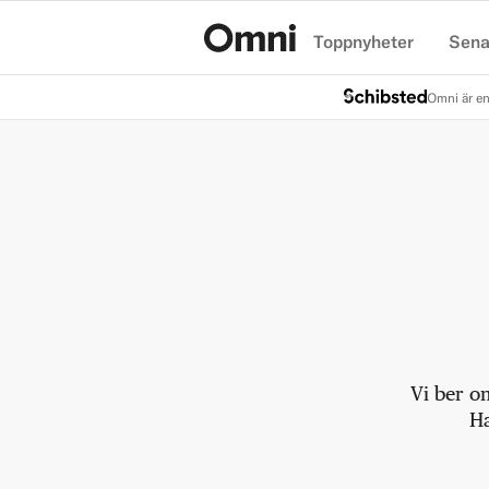
Toppnyheter
Sena
Hem
Omni är en
Vi ber o
Ha