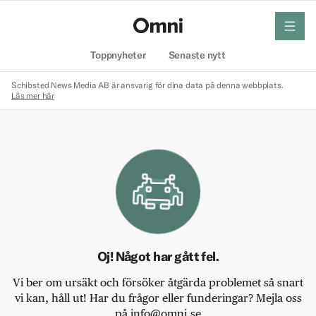
meny
Hem
Toppnyheter
Senaste nytt
Schibsted News Media AB är ansvarig för dina data på denna webbplats.
Läs mer här
Oj! Något har gått fel.
Vi ber om ursäkt och försöker åtgärda problemet så snart
vi kan, håll ut! Har du frågor eller funderingar? Mejla oss
på info@omni.se