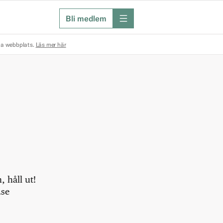
Bli medlem
meny
na webbplats.
Läs mer här
 håll ut!
.se