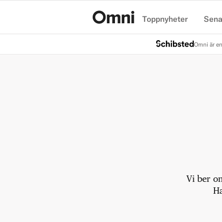
Toppnyheter
Sena
Hem
Omni är en
Vi ber o
Ha