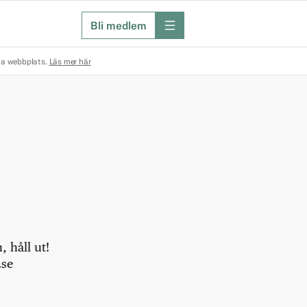
Bli medlem
meny
na webbplats.
Läs mer här
 håll ut!
.se