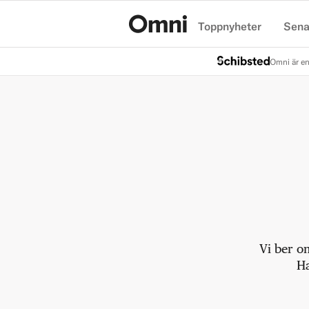
Toppnyheter
Sena
Hem
Omni är en
Vi ber o
Ha