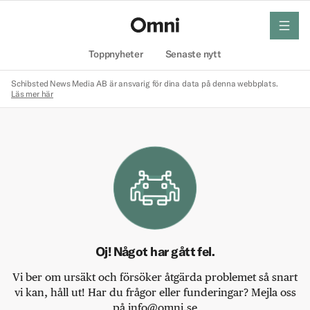
meny
Hem
Toppnyheter
Senaste nytt
Schibsted News Media AB är ansvarig för dina data på denna webbplats.
Läs mer här
Oj! Något har gått fel.
Vi ber om ursäkt och försöker åtgärda problemet så snart
vi kan, håll ut! Har du frågor eller funderingar? Mejla oss
på info@omni.se