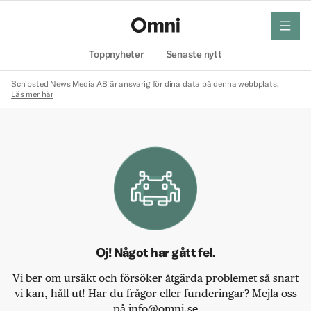
meny
Hem
Toppnyheter
Senaste nytt
Schibsted News Media AB är ansvarig för dina data på denna webbplats.
Läs mer här
Oj! Något har gått fel.
Vi ber om ursäkt och försöker åtgärda problemet så snart
vi kan, håll ut! Har du frågor eller funderingar? Mejla oss
på info@omni.se