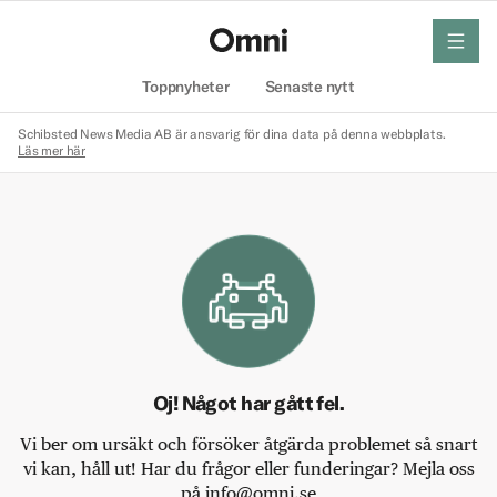
meny
Hem
Toppnyheter
Senaste nytt
Schibsted News Media AB är ansvarig för dina data på denna webbplats.
Läs mer här
Oj! Något har gått fel.
Vi ber om ursäkt och försöker åtgärda problemet så snart
vi kan, håll ut! Har du frågor eller funderingar? Mejla oss
på info@omni.se