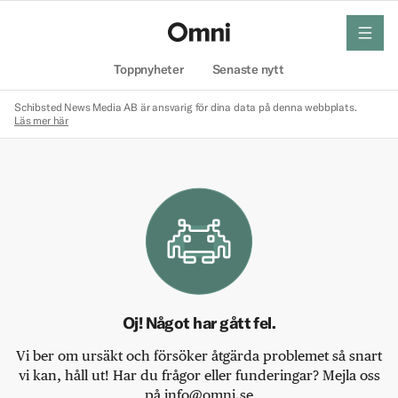
meny
Hem
Toppnyheter
Senaste nytt
Schibsted News Media AB är ansvarig för dina data på denna webbplats.
Läs mer här
Oj! Något har gått fel.
Vi ber om ursäkt och försöker åtgärda problemet så snart
vi kan, håll ut! Har du frågor eller funderingar? Mejla oss
på info@omni.se