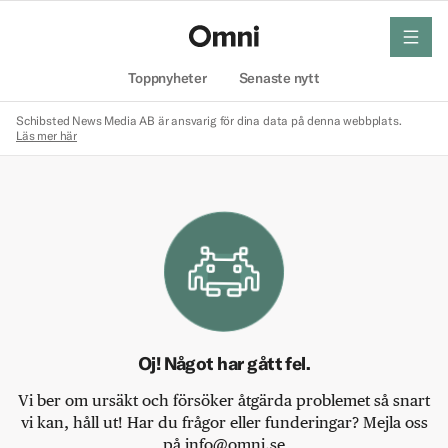
meny
Hem
Toppnyheter
Senaste nytt
Schibsted News Media AB är ansvarig för dina data på denna webbplats.
Läs mer här
Oj! Något har gått fel.
Vi ber om ursäkt och försöker åtgärda problemet så snart
vi kan, håll ut! Har du frågor eller funderingar? Mejla oss
på info@omni.se