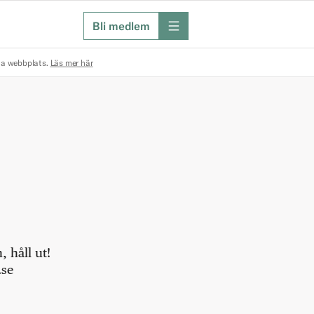
Bli medlem
meny
na webbplats.
Läs mer här
 håll ut!
.se