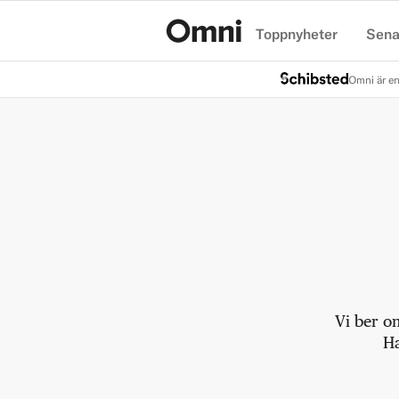
Toppnyheter
Sena
Hem
Omni är en
Vi ber o
Ha