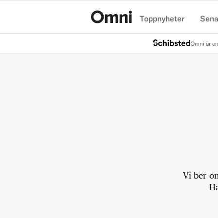
Toppnyheter
Sena
Hem
Omni är en
Vi ber o
Ha