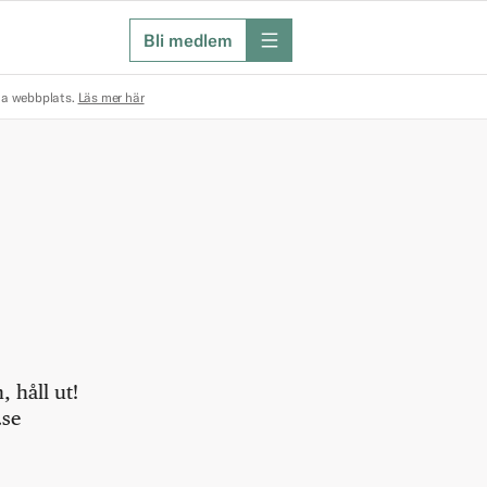
Bli medlem
meny
na webbplats.
Läs mer här
 håll ut!
.se