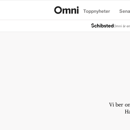
Toppnyheter
Sena
Hem
Omni är en
Vi ber o
Ha