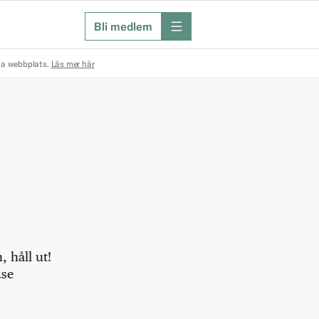
Bli medlem
meny
na webbplats.
Läs mer här
 håll ut!
.se