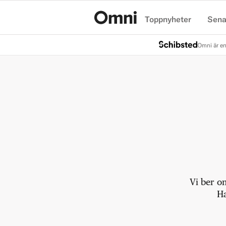
Toppnyheter
Sena
Hem
Omni är en
Vi ber o
Ha