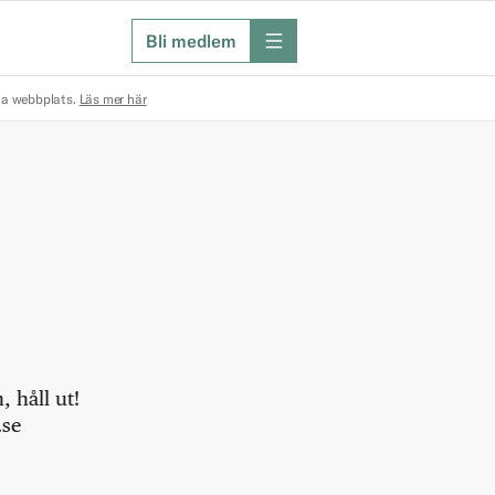
Bli medlem
meny
na webbplats.
Läs mer här
 håll ut!
.se