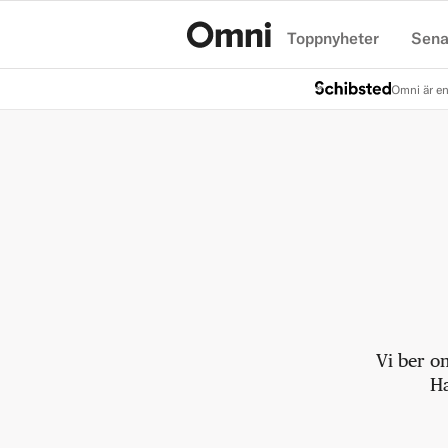
Toppnyheter
Sena
Hem
Omni är en
Vi ber o
Ha