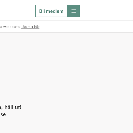
Bli medlem
meny
na webbplats.
Läs mer här
 håll ut!
.se