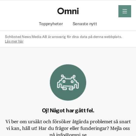
meny
Hem
Toppnyheter
Senaste nytt
Schibsted News Media AB är ansvarig för dina data på denna webbplats.
Läs mer här
Oj! Något har gått fel.
Vi ber om ursäkt och försöker åtgärda problemet så snart
vi kan, håll ut! Har du frågor eller funderingar? Mejla oss
på info@omni.se