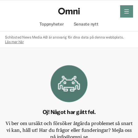
meny
Hem
Toppnyheter
Senaste nytt
Schibsted News Media AB är ansvarig för dina data på denna webbplats.
Läs mer här
Oj! Något har gått fel.
Vi ber om ursäkt och försöker åtgärda problemet så snart
vi kan, håll ut! Har du frågor eller funderingar? Mejla oss
på info@omni.se