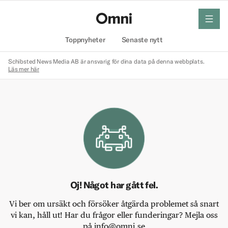
meny
Hem
Toppnyheter
Senaste nytt
Schibsted News Media AB är ansvarig för dina data på denna webbplats.
Läs mer här
Oj! Något har gått fel.
Vi ber om ursäkt och försöker åtgärda problemet så snart
vi kan, håll ut! Har du frågor eller funderingar? Mejla oss
på info@omni.se