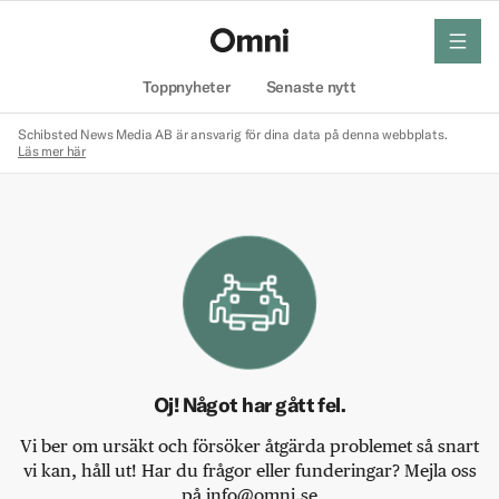
meny
Hem
Toppnyheter
Senaste nytt
Schibsted News Media AB är ansvarig för dina data på denna webbplats.
Läs mer här
Oj! Något har gått fel.
Vi ber om ursäkt och försöker åtgärda problemet så snart
vi kan, håll ut! Har du frågor eller funderingar? Mejla oss
på info@omni.se